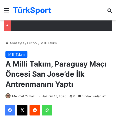
TürkSport
Menü
Ar
Anasayfa
/
Futbol
/
Milli Takım
Milli Takım
A Milli Takım, Paraguay Maçı
Öncesi San Jose’de İlk
Antrenmanını Yaptı
Mehmet Yılmaz
Haziran 18, 2026
0
Bir dakikadan az
Facebook
X
Reddit
WhatsApp