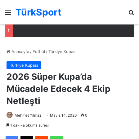
TürkSport
Menü
Ar
Anasayfa
/
Futbol
/
Türkiye Kupası
Türkiye Kupası
2026 Süper Kupa’da
Mücadele Edecek 4 Ekip
Netleşti
Mehmet Yılmaz
Mayıs 14, 2026
0
1 dakika okuma süresi
Facebook
X
Reddit
WhatsApp