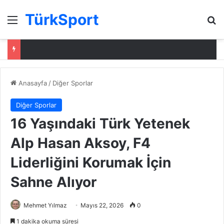
TürkSport
Menü
Ar
Anasayfa
/
Diğer Sporlar
Diğer Sporlar
16 Yaşındaki Türk Yetenek
Alp Hasan Aksoy, F4
Liderliğini Korumak İçin
Sahne Alıyor
Mehmet Yılmaz
Mayıs 22, 2026
0
1 dakika okuma süresi