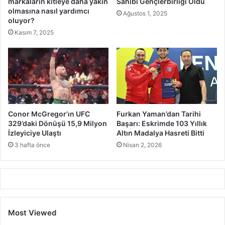
markaların kitleye daha yakın
Sahibi Gençlerbirliği Oldu
olmasına nasıl yardımcı
Ağustos 1, 2025
oluyor?
Kasım 7, 2025
Conor McGregor’ın UFC
Furkan Yaman’dan Tarihi
329’daki Dönüşü 15,9 Milyon
Başarı: Eskrimde 103 Yıllık
İzleyiciye Ulaştı
Altın Madalya Hasreti Bitti
3 hafta önce
Nisan 2, 2026
Most Viewed