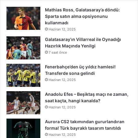
Mathias Ross, Galatasaray’a döndü:
Sparta satın alma opsiyonunu
kullanmadı
Haziran 12, 2025
Galatasaray’ın Villarreal ile Oynadığı
Hazırlık Maçında Yenilgi
7 saat önce
Fenerbahçe’den üç yıldız hamlesi!
Transferde sona gelindi
Haziran 12, 2025
Anadolu Efes – Beşiktaş maçı ne zaman,
saat kaçta, hangi kanalda?
Haziran 12, 2025
Aurora CS2 takımından gururlandıran
forma! Türk bayraklı tasarım tanıtıldı
Haziran 12, 2025