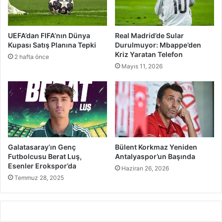
UEFA’dan FIFA’nın Dünya
Real Madrid’de Sular
Kupası Satış Planına Tepki
Durulmuyor: Mbappe’den
Kriz Yaratan Telefon
2 hafta önce
Mayıs 11, 2026
Galatasaray’ın Genç
Bülent Korkmaz Yeniden
Futbolcusu Berat Luş,
Antalyaspor’un Başında
Esenler Erokspor’da
Haziran 26, 2026
Temmuz 28, 2025