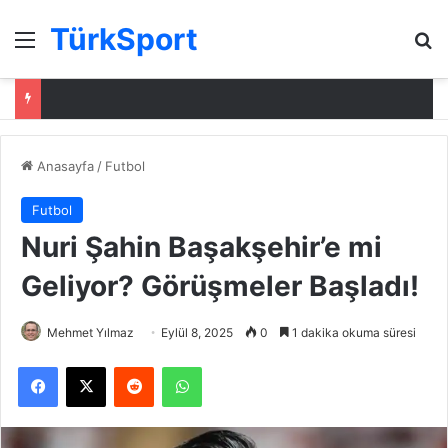
TürkSport
Menü
Ar
Anasayfa
/
Futbol
Futbol
Nuri Şahin Başakşehir’e mi
Geliyor? Görüşmeler Başladı!
Mehmet Yılmaz
Eylül 8, 2025
0
1 dakika okuma süresi
Facebook
X
Reddit
WhatsApp