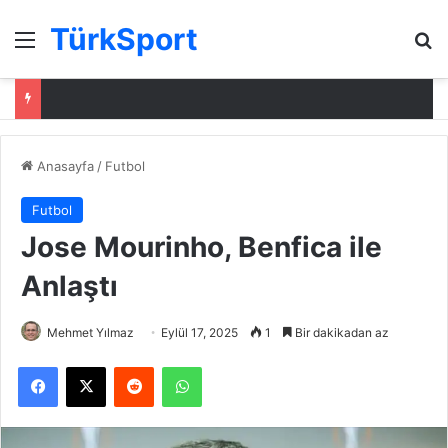
TürkSport
Menü
Ar
Anasayfa
/
Futbol
Futbol
Jose Mourinho, Benfica ile
Anlaştı
Mehmet Yılmaz
Eylül 17, 2025
1
Bir dakikadan az
Facebook
X
Reddit
WhatsApp