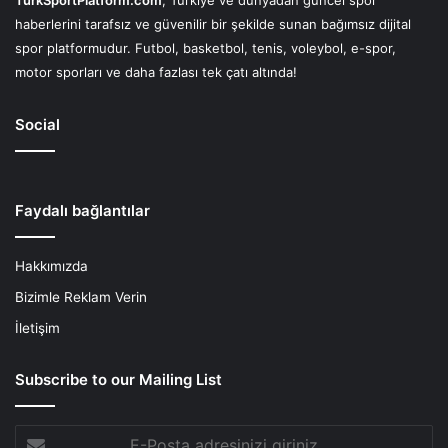
TurkSportPlatform.com
, Türkiye ve dünyadan güncel spor
haberlerini tarafsız ve güvenilir bir şekilde sunan bağımsız dijital
spor platformudur. Futbol, basketbol, tenis, voleybol, e-spor,
motor sporları ve daha fazlası tek çatı altında!
Social
Faydalı bağlantılar
Hakkımızda
Bizimle Reklam Verin
İletişim
Subscribe to our Mailing List
E-