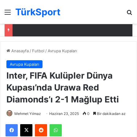
TürkSport
Menü
Ar
Anasayfa
/
Futbol
/
Avrupa Kupaları
Avrupa Kupaları
Inter, FIFA Kulüpler Dünya
Kupası’nda Urawa Red
Diamonds’ı 2-1 Mağlup Etti
Mehmet Yılmaz
Haziran 23, 2025
0
Bir dakikadan az
Facebook
X
Reddit
WhatsApp