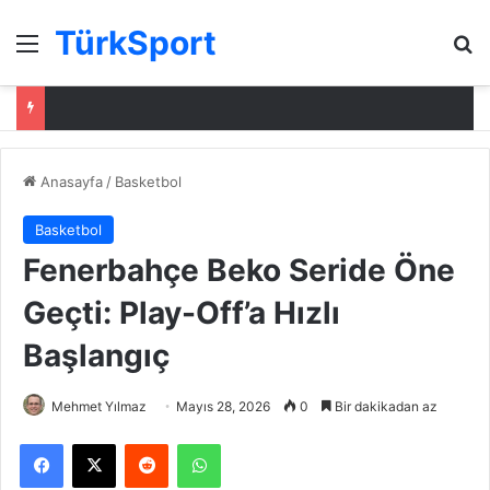
TürkSport
Menü
Ar
Anasayfa
/
Basketbol
Basketbol
Fenerbahçe Beko Seride Öne
Geçti: Play-Off’a Hızlı
Başlangıç
Mehmet Yılmaz
Mayıs 28, 2026
0
Bir dakikadan az
Facebook
X
Reddit
WhatsApp