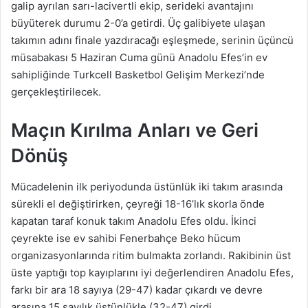
galip ayrılan sarı-lacivertli ekip, serideki avantajını
büyüterek durumu 2-0’a getirdi. Üç galibiyete ulaşan
takımın adını finale yazdıracağı eşleşmede, serinin üçüncü
müsabakası 5 Haziran Cuma günü Anadolu Efes’in ev
sahipliğinde Turkcell Basketbol Gelişim Merkezi’nde
gerçekleştirilecek.
Maçın Kırılma Anları ve Geri
Dönüş
Mücadelenin ilk periyodunda üstünlük iki takım arasında
sürekli el değiştirirken, çeyreği 18-16’lık skorla önde
kapatan taraf konuk takım Anadolu Efes oldu. İkinci
çeyrekte ise ev sahibi Fenerbahçe Beko hücum
organizasyonlarında ritim bulmakta zorlandı. Rakibinin üst
üste yaptığı top kayıplarını iyi değerlendiren Anadolu Efes,
farkı bir ara 18 sayıya (29-47) kadar çıkardı ve devre
arasına 15 sayılık üstünlükle (32-47) girdi.