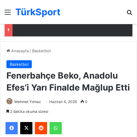
TürkSport
Menü
Ar
Anasayfa
/
Basketbol
Basketbol
Fenerbahçe Beko, Anadolu
Efes’i Yarı Finalde Mağlup Etti
Mehmet Yılmaz
Haziran 4, 2026
0
2 dakika okuma süresi
Facebook
X
Reddit
WhatsApp