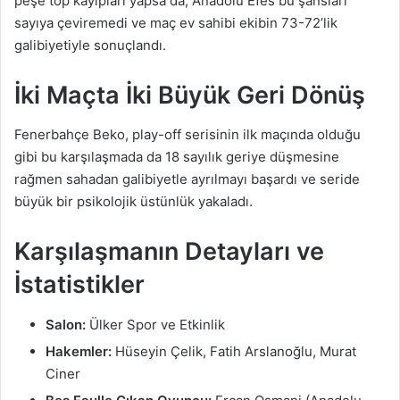
peşe top kayıpları yapsa da, Anadolu Efes bu şansları
sayıya çeviremedi ve maç ev sahibi ekibin 73-72’lik
galibiyetiyle sonuçlandı.
İki Maçta İki Büyük Geri Dönüş
Fenerbahçe Beko, play-off serisinin ilk maçında olduğu
gibi bu karşılaşmada da 18 sayılık geriye düşmesine
rağmen sahadan galibiyetle ayrılmayı başardı ve seride
büyük bir psikolojik üstünlük yakaladı.
Karşılaşmanın Detayları ve
İstatistikler
Salon:
Ülker Spor ve Etkinlik
Hakemler:
Hüseyin Çelik, Fatih Arslanoğlu, Murat
Ciner