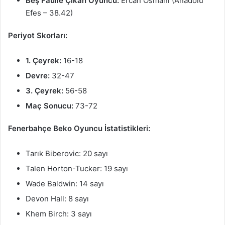
Beş Faulle Çıkan Oyuncu:
Ercan Osmani (Anadolu
Efes – 38.42)
Periyot Skorları:
1. Çeyrek:
16-18
Devre:
32-47
3. Çeyrek:
56-58
Maç Sonucu:
73-72
Fenerbahçe Beko Oyuncu İstatistikleri:
Tarık Biberovic: 20 sayı
Talen Horton-Tucker: 19 sayı
Wade Baldwin: 14 sayı
Devon Hall: 8 sayı
Khem Birch: 3 sayı