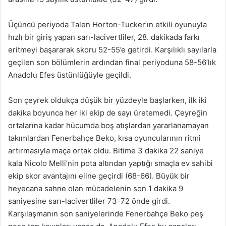
Üçüncü periyoda Talen Horton-Tucker’ın etkili oyunuyla
hızlı bir giriş yapan sarı-lacivertliler, 28. dakikada farkı
eritmeyi başararak skoru 52-55’e getirdi. Karşılıklı sayılarla
geçilen son bölümlerin ardından final periyoduna 58-56’lık
Anadolu Efes üstünlüğüyle geçildi.
Son çeyrek oldukça düşük bir yüzdeyle başlarken, ilk iki
dakika boyunca her iki ekip de sayı üretemedi. Çeyreğin
ortalarına kadar hücumda boş atışlardan yararlanamayan
takımlardan Fenerbahçe Beko, kısa oyuncularının ritmi
artırmasıyla maça ortak oldu. Bitime 3 dakika 22 saniye
kala Nicolo Melli’nin pota altından yaptığı smaçla ev sahibi
ekip skor avantajını eline geçirdi (68-66). Büyük bir
heyecana sahne olan mücadelenin son 1 dakika 9
saniyesine sarı-lacivertliler 73-72 önde girdi.
Karşılaşmanın son saniyelerinde Fenerbahçe Beko peş