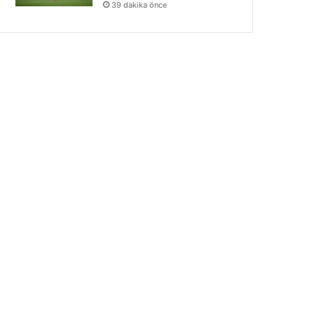
39 dakika önce