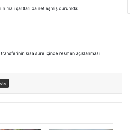
in mali şartları da netleşmiş durumda:
 transferinin kısa süre içinde resmen açıklanması
aylaş