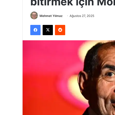
bitirmek için M
Mehmet Yılmaz
Ağustos 27, 2025
Facebook
X
Reddit