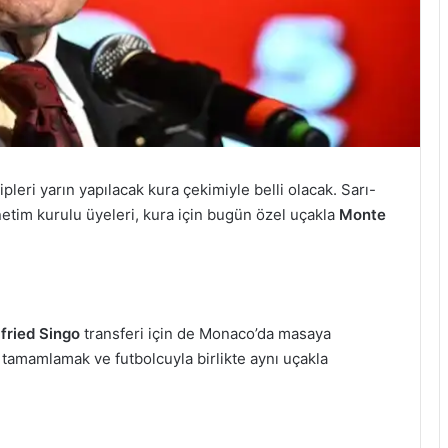
leri yarın yapılacak kura çekimiyle belli olacak. Sarı-
etim kurulu üyeleri, kura için bugün özel uçakla
Monte
fried Singo
transferi için de Monaco’da masaya
tamamlamak ve futbolcuyla birlikte aynı uçakla