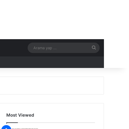
Arama
yap
...
Most Viewed