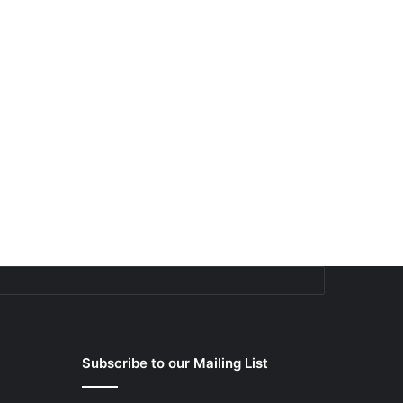
Subscribe to our Mailing List