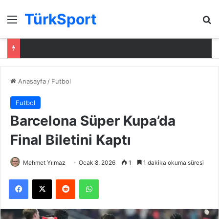
TürkSport
Menü
Ar
Anasayfa
/
Futbol
Futbol
Barcelona Süper Kupa’da
Final Biletini Kaptı
Mehmet Yılmaz
Ocak 8, 2026
1
1 dakika okuma süresi
Facebook
X
Reddit
WhatsApp