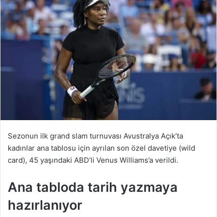
Sezonun ilk grand slam turnuvası Avustralya Açık’ta
kadınlar ana tablosu için ayrılan son özel davetiye (wild
card), 45 yaşındaki ABD’li Venus Williams’a verildi.
Ana tabloda tarih yazmaya
hazırlanıyor