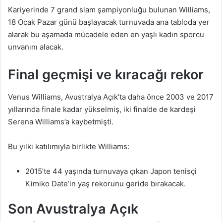
Kariyerinde 7 grand slam şampiyonluğu bulunan Williams,
18 Ocak Pazar günü başlayacak turnuvada ana tabloda yer
alarak bu aşamada mücadele eden en yaşlı kadın sporcu
unvanını alacak.
Final geçmişi ve kıracağı rekor
Venus Williams, Avustralya Açık’ta daha önce 2003 ve 2017
yıllarında finale kadar yükselmiş, iki finalde de kardeşi
Serena Williams’a kaybetmişti.
Bu yılki katılımıyla birlikte Williams:
2015’te 44 yaşında turnuvaya çıkan Japon tenisçi
Kimiko Date’in yaş rekorunu geride bırakacak.
Son Avustralya Açık