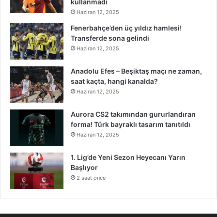
kullanmadı
Haziran 12, 2025
Fenerbahçe’den üç yıldız hamlesi!
Transferde sona gelindi
Haziran 12, 2025
Anadolu Efes – Beşiktaş maçı ne zaman,
saat kaçta, hangi kanalda?
Haziran 12, 2025
Aurora CS2 takımından gururlandıran
forma! Türk bayraklı tasarım tanıtıldı
Haziran 12, 2025
1. Lig’de Yeni Sezon Heyecanı Yarın
Başlıyor
2 saat önce