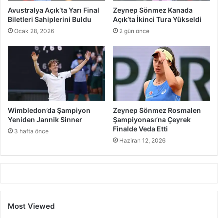
Avustralya Açık’ta Yarı Final
Zeynep Sönmez Kanada
Biletleri Sahiplerini Buldu
Açık’ta İkinci Tura Yükseldi
Ocak 28, 2026
2 gün önce
Wimbledon’da Şampiyon
Zeynep Sönmez Rosmalen
Yeniden Jannik Sinner
Şampiyonası’na Çeyrek
Finalde Veda Etti
3 hafta önce
Haziran 12, 2026
Most Viewed