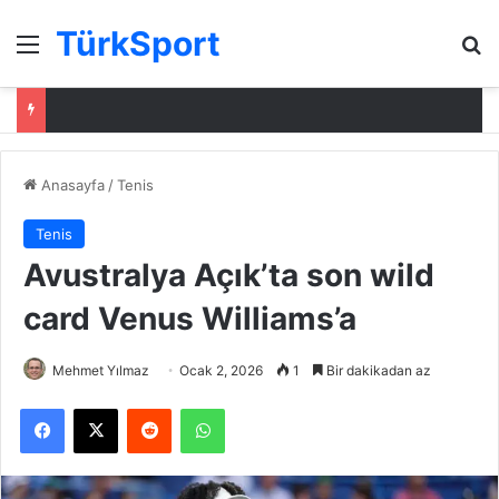
TürkSport
Menü
Ar
Anasayfa
/
Tenis
Tenis
Avustralya Açık’ta son wild
card Venus Williams’a
Mehmet Yılmaz
Ocak 2, 2026
1
Bir dakikadan az
Facebook
X
Reddit
WhatsApp