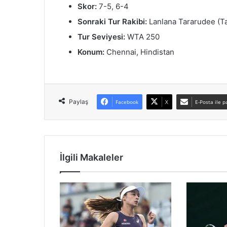
Skor:
7-5, 6-4
Sonraki Tur Rakibi:
Lanlana Tararudee (T
Tur Seviyesi:
WTA 250
Konum:
Chennai, Hindistan
Paylaş
Facebook
X
E-Posta ile p
İlgili Makaleler