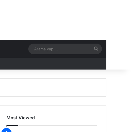
Arama
yap
...
Most Viewed