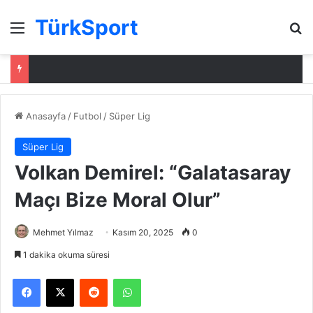
TürkSport
Menü
Ar
Anasayfa
/
Futbol
/
Süper Lig
Süper Lig
Volkan Demirel: “Galatasaray
Maçı Bize Moral Olur”
Mehmet Yılmaz
Kasım 20, 2025
0
1 dakika okuma süresi
Facebook
X
Reddit
WhatsApp