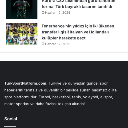
Aurora CS2 takımından gururlandıran
forma! Türk bayraklı tasarım tanıtıldı
Haziran 12, 2025
Fenerbahçe’nin yıldızı için iki ülkeden
transfer ilgisi! İtalyan ve Hollandalı
kulüpler harekete geçti
Haziran 12, 2025
TurkSportPlatform.com
, Türkiye ve dünyadan güncel spor
haberlerini tarafsız ve güvenilir bir şekilde sunan bağımsız dijital
spor platformudur. Futbol, basketbol, tenis, voleybol, e-spor,
motor sporları ve daha fazlası tek çatı altında!
Social