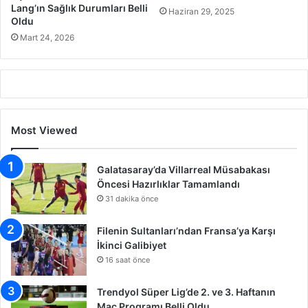
Lang’ın Sağlık Durumları Belli
Haziran 29, 2025
Oldu
Mart 24, 2026
Most Viewed
Galatasaray’da Villarreal Müsabakası
Öncesi Hazırlıklar Tamamlandı
31 dakika önce
Filenin Sultanları’ndan Fransa’ya Karşı
İkinci Galibiyet
16 saat önce
Trendyol Süper Lig’de 2. ve 3. Haftanın
Maç Programı Belli Oldu