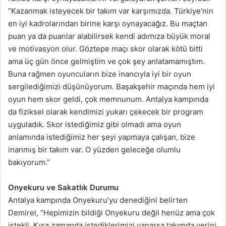
“Kazanmak isteyecek bir takım var karşımızda. Türkiye’nin
en iyi kadrolarından birine karşı oynayacağız. Bu maçtan
puan ya da puanlar alabilirsek kendi adımıza büyük moral
ve motivasyon olur. Göztepe maçı skor olarak kötü bitti
ama üç gün önce gelmiştim ve çok şey anlatamamıştım.
Buna rağmen oyuncuların bize inancıyla iyi bir oyun
sergilediğimizi düşünüyorum. Başakşehir maçında hem iyi
oyun hem skor geldi, çok memnunum. Antalya kampında
da fiziksel olarak kendimizi yukarı çekecek bir program
uyguladık. Skor istediğimiz gibi olmadı ama oyun
anlamında istediğimiz her şeyi yapmaya çalışan, bize
inanmış bir takım var. O yüzden geleceğe olumlu
bakıyorum.”
Onyekuru ve Sakatlık Durumu
Antalya kampında Onyekuru’yu denediğini belirten
Demirel, “Hepimizin bildiği Onyekuru değil henüz ama çok
istekli. Kısa zamanda istediklerimizi yaparsa takımda yerini