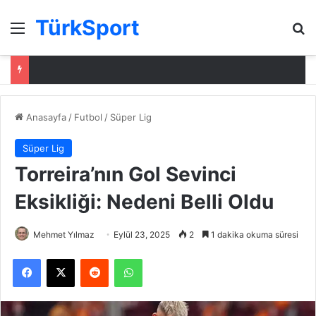
TürkSport
Menü
Ar
Anasayfa
/
Futbol
/
Süper Lig
Süper Lig
Torreira’nın Gol Sevinci
Eksikliği: Nedeni Belli Oldu
Mehmet Yılmaz
Eylül 23, 2025
2
1 dakika okuma süresi
Facebook
X
Reddit
WhatsApp