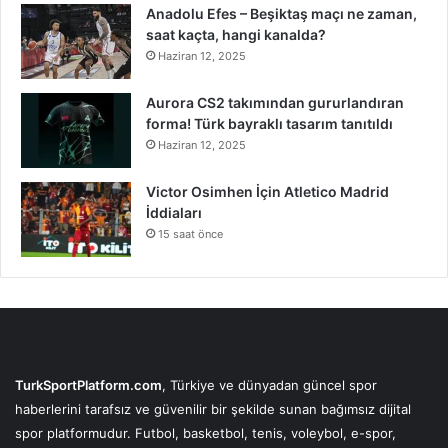
Anadolu Efes – Beşiktaş maçı ne zaman,
saat kaçta, hangi kanalda?
Haziran 12, 2025
Aurora CS2 takımından gururlandıran
forma! Türk bayraklı tasarım tanıtıldı
Haziran 12, 2025
Victor Osimhen İçin Atletico Madrid
İddiaları
15 saat önce
TurkSportPlatform.com
, Türkiye ve dünyadan güncel spor
haberlerini tarafsız ve güvenilir bir şekilde sunan bağımsız dijital
spor platformudur. Futbol, basketbol, tenis, voleybol, e-spor,