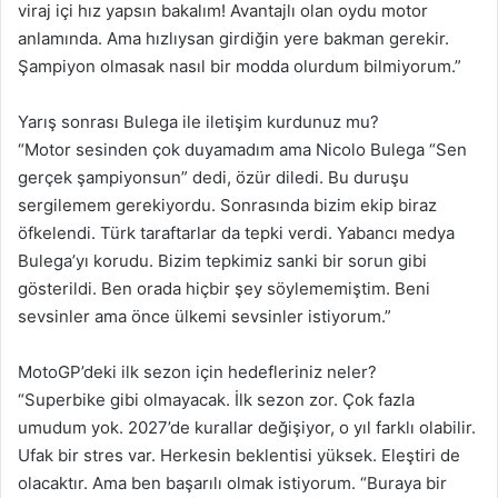
viraj içi hız yapsın bakalım! Avantajlı olan oydu motor
anlamında. Ama hızlıysan girdiğin yere bakman gerekir.
Şampiyon olmasak nasıl bir modda olurdum bilmiyorum.”
Yarış sonrası Bulega ile iletişim kurdunuz mu?
“Motor sesinden çok duyamadım ama Nicolo Bulega “Sen
gerçek şampiyonsun” dedi, özür diledi. Bu duruşu
sergilemem gerekiyordu. Sonrasında bizim ekip biraz
öfkelendi. Türk taraftarlar da tepki verdi. Yabancı medya
Bulega’yı korudu. Bizim tepkimiz sanki bir sorun gibi
gösterildi. Ben orada hiçbir şey söylememiştim. Beni
sevsinler ama önce ülkemi sevsinler istiyorum.”
MotoGP’deki ilk sezon için hedefleriniz neler?
“Superbike gibi olmayacak. İlk sezon zor. Çok fazla
umudum yok. 2027’de kurallar değişiyor, o yıl farklı olabilir.
Ufak bir stres var. Herkesin beklentisi yüksek. Eleştiri de
olacaktır. Ama ben başarılı olmak istiyorum. “Buraya bir