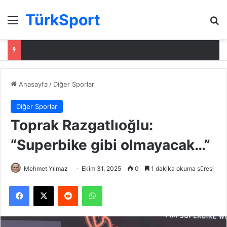
TürkSport
Menü
Ar
Anasayfa
/
Diğer Sporlar
Diğer Sporlar
Toprak Razgatlıoğlu:
“Superbike gibi olmayacak…”
Mehmet Yılmaz
Ekim 31, 2025
0
1 dakika okuma süresi
Facebook
X
Reddit
WhatsApp