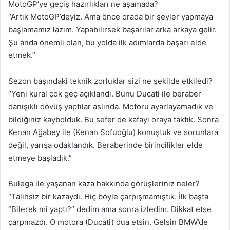
MotoGP’ye geçiş hazırlıkları ne aşamada?
“Artık MotoGP’deyiz. Ama önce orada bir şeyler yapmaya
başlamamız lazım. Yapabilirsek başarılar arka arkaya gelir.
Şu anda önemli olan, bu yolda ilk adımlarda başarı elde
etmek.”
Sezon başındaki teknik zorluklar sizi ne şekilde etkiledi?
“Yeni kural çok geç açıklandı. Bunu Ducati ile beraber
danışıklı dövüş yaptılar aslında. Motoru ayarlayamadık ve
bildiğiniz kaybolduk. Bu sefer de kafayı oraya taktık. Sonra
Kenan Ağabey ile (Kenan Sofuoğlu) konuştuk ve sorunlara
değil, yarışa odaklandık. Beraberinde birincilikler elde
etmeye başladık.”
Bulega ile yaşanan kaza hakkında görüşleriniz neler?
“Talihsiz bir kazaydı. Hiç böyle çarpışmamıştık. İlk başta
“Bilerek mi yaptı?” dedim ama sonra izledim. Dikkat etse
çarpmazdı. O motora (Ducati) dua etsin. Gelsin BMW’de