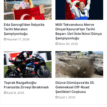
Eda Savcıgil’den İtalya’da
Milli Tekvandocu Merve
Tarihi Maraton
Dinçel Kavurat’tan Tarihi
Şampiyonluğu
Başarı: Üst Üste İkinci Dünya
Şampiyonluğu
Haziran 17, 2026
Ekim 30, 2025
Toprak Razgatlıoğlu
Düzce Gümüşova’da 35.
Fransa’da Zirveyi Bırakmadı
Geleneksel Off-Road
Şenlikleri Coşkusu
Eylül 8, 2025
Eylül 1, 2025