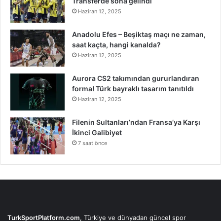
Transferde sona gelindi
Haziran 12, 2025
Anadolu Efes – Beşiktaş maçı ne zaman,
saat kaçta, hangi kanalda?
Haziran 12, 2025
Aurora CS2 takımından gururlandıran
forma! Türk bayraklı tasarım tanıtıldı
Haziran 12, 2025
Filenin Sultanları’ndan Fransa’ya Karşı
İkinci Galibiyet
7 saat önce
TurkSportPlatform.com
, Türkiye ve dünyadan güncel spor