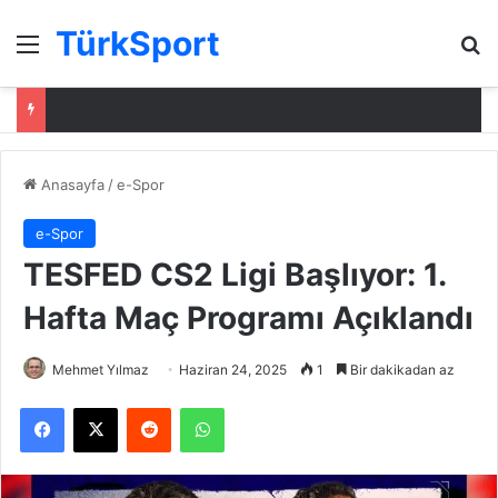
TürkSport
Menü
Ar
Anasayfa
/
e-Spor
e-Spor
TESFED CS2 Ligi Başlıyor: 1.
Hafta Maç Programı Açıklandı
Mehmet Yılmaz
Haziran 24, 2025
1
Bir dakikadan az
Facebook
X
Reddit
WhatsApp