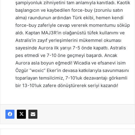
şampiyonluk zihniyetini tam anlamıyla kanıtladı. Kaotik
başlangıcın ve kaybedilen force-buy (zorunlu satın
alma) raundunun ardından Türk ekibi, hemen kendi
force-buy zaferiyle cevap vererek momentumu söküp
aldı. Kaptan MAJ3R’in olağanüstü tüfek kullanımı ve
Astralis’in zayıf yerleşimlerini mükemmel okuması
sayesinde Aurora ilk yarıyı 7-5 önde kapattı. Astralis
pes etmedi ve 7-10 öne geçmeyi başardı. Ancak
Aurora asla boyun eğmedi! Wicadia ve efsanevi isim
Özgür “woxic” Eker’in devasa katkılarıyla savunmasını
toparlayan temsilcimiz, 7-10’luk dezavantajı görkemli
bir 13-10’luk zafere dönüştürerek seriyi kazandı!