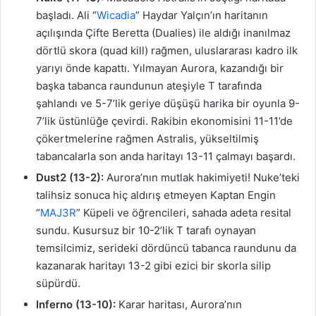
başladı. Ali “
Wicadia
” Haydar Yalçın’ın haritanın
açılışında Çifte Beretta (Dualies) ile aldığı inanılmaz
dörtlü skora (quad kill) rağmen, uluslararası kadro ilk
yarıyı önde kapattı. Yılmayan Aurora, kazandığı bir
başka tabanca raundunun ateşiyle T tarafında
şahlandı ve 5-7’lik geriye düşüşü harika bir oyunla 9-
7’lik üstünlüğe çevirdi. Rakibin ekonomisini 11-11’de
çökertmelerine rağmen Astralis, yükseltilmiş
tabancalarla son anda haritayı 13-11 çalmayı başardı.
Dust2 (13-2):
Aurora’nın mutlak hakimiyeti! Nuke’teki
talihsiz sonuca hiç aldırış etmeyen Kaptan Engin
“
MAJ3R
” Küpeli ve öğrencileri, sahada adeta resital
sundu. Kusursuz bir 10-2’lik T tarafı oynayan
temsilcimiz, serideki dördüncü tabanca raundunu da
kazanarak haritayı 13-2 gibi ezici bir skorla silip
süpürdü.
Inferno (13-10):
Karar haritası, Aurora’nın