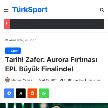
TürkSport
Menü
Ar
Anasayfa
/
e-Spor
e-Spor
Tarihi Zafer: Aurora Fırtınası
EPL Büyük Finalinde!
Mehmet Yılmaz
Mart 15, 2026
2
1 dakika okuma süresi
Facebook
X
Reddit
WhatsApp