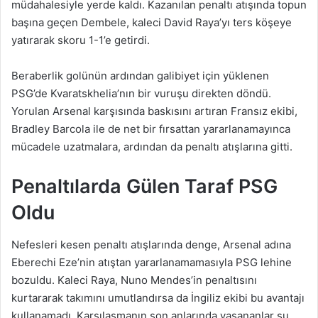
müdahalesiyle yerde kaldı. Kazanılan penaltı atışında topun
başına geçen Dembele, kaleci David Raya’yı ters köşeye
yatırarak skoru 1-1’e getirdi.
Beraberlik golünün ardından galibiyet için yüklenen
PSG’de Kvaratskhelia’nın bir vuruşu direkten döndü.
Yorulan Arsenal karşısında baskısını artıran Fransız ekibi,
Bradley Barcola ile de net bir fırsattan yararlanamayınca
mücadele uzatmalara, ardından da penaltı atışlarına gitti.
Penaltılarda Gülen Taraf PSG
Oldu
Nefesleri kesen penaltı atışlarında denge, Arsenal adına
Eberechi Eze’nin atıştan yararlanamamasıyla PSG lehine
bozuldu. Kaleci Raya, Nuno Mendes’in penaltısını
kurtararak takımını umutlandırsa da İngiliz ekibi bu avantajı
kullanamadı. Karşılaşmanın son anlarında yaşananlar şu