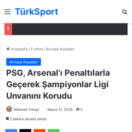
TürkSport
Menü
Ar
Anasayfa
/
Futbol
/
Avrupa Kupaları
Avrupa Kupaları
PSG, Arsenal’ı Penaltılarla
Geçerek Şampiyonlar Ligi
Unvanını Korudu
Mehmet Yılmaz
Mayıs 31, 2026
0
2 dakika okuma süresi
Facebook
X
Reddit
WhatsApp