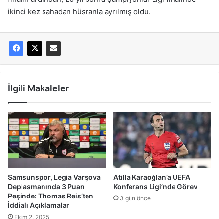
ikinci kez sahadan hüsranla ayrılmış oldu.
İlgili Makaleler
Samsunspor, Legia Varşova
Atilla Karaoğlan’a UEFA
Deplasmanında 3 Puan
Konferans Ligi’nde Görev
Peşinde: Thomas Reis’ten
3 gün önce
İddialı Açıklamalar
Ekim 2, 2025