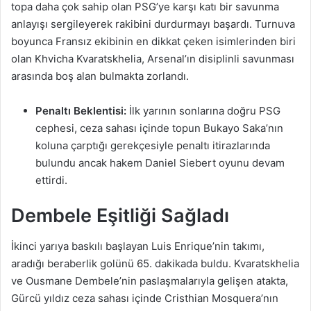
topa daha çok sahip olan PSG’ye karşı katı bir savunma
anlayışı sergileyerek rakibini durdurmayı başardı. Turnuva
boyunca Fransız ekibinin en dikkat çeken isimlerinden biri
olan Khvicha Kvaratskhelia, Arsenal’ın disiplinli savunması
arasında boş alan bulmakta zorlandı.
Penaltı Beklentisi:
İlk yarının sonlarına doğru PSG
cephesi, ceza sahası içinde topun Bukayo Saka’nın
koluna çarptığı gerekçesiyle penaltı itirazlarında
bulundu ancak hakem Daniel Siebert oyunu devam
ettirdi.
Dembele Eşitliği Sağladı
İkinci yarıya baskılı başlayan Luis Enrique’nin takımı,
aradığı beraberlik golünü 65. dakikada buldu. Kvaratskhelia
ve Ousmane Dembele’nin paslaşmalarıyla gelişen atakta,
Gürcü yıldız ceza sahası içinde Cristhian Mosquera’nın