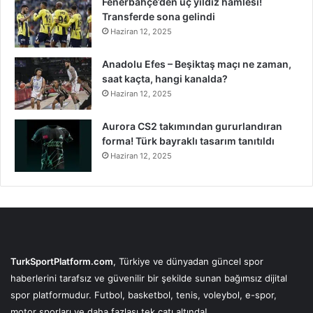
Fenerbahçe’den üç yıldız hamlesi!
Transferde sona gelindi
Haziran 12, 2025
Anadolu Efes – Beşiktaş maçı ne zaman,
saat kaçta, hangi kanalda?
Haziran 12, 2025
Aurora CS2 takımından gururlandıran
forma! Türk bayraklı tasarım tanıtıldı
Haziran 12, 2025
TurkSportPlatform.com
, Türkiye ve dünyadan güncel spor
haberlerini tarafsız ve güvenilir bir şekilde sunan bağımsız dijital
spor platformudur. Futbol, basketbol, tenis, voleybol, e-spor,
motor sporları ve daha fazlası tek çatı altında!