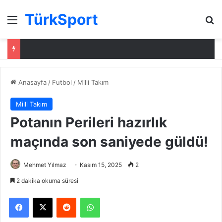
TürkSport
Menü
Ar
Anasayfa
/
Futbol
/
Milli Takım
Milli Takım
Potanın Perileri hazırlık
maçında son saniyede güldü!
Mehmet Yılmaz
Kasım 15, 2025
2
2 dakika okuma süresi
Facebook
X
Reddit
WhatsApp