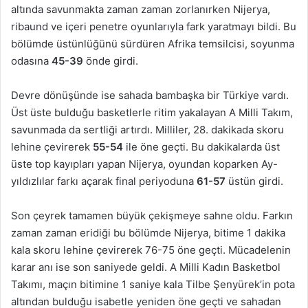
altında savunmakta zaman zaman zorlanırken Nijerya,
ribaund ve içeri penetre oyunlarıyla fark yaratmayı bildi. Bu
bölümde üstünlüğünü sürdüren Afrika temsilcisi, soyunma
odasına
45-39
önde girdi.
Devre dönüşünde ise sahada bambaşka bir Türkiye vardı.
Üst üste bulduğu basketlerle ritim yakalayan A Milli Takım,
savunmada da sertliği artırdı. Milliler, 28. dakikada skoru
lehine çevirerek
55-54
ile öne geçti. Bu dakikalarda üst
üste top kayıpları yapan Nijerya, oyundan koparken Ay-
yıldızlılar farkı açarak final periyoduna
61-57
üstün girdi.
Son çeyrek tamamen büyük çekişmeye sahne oldu. Farkın
zaman zaman eridiği bu bölümde Nijerya, bitime 1 dakika
kala skoru lehine çevirerek 76-75 öne geçti. Mücadelenin
karar anı ise son saniyede geldi. A Milli Kadın Basketbol
Takımı, maçın bitimine 1 saniye kala Tilbe Şenyürek’in pota
altından bulduğu isabetle yeniden öne geçti ve sahadan