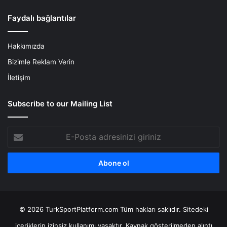
Faydalı bağlantılar
Hakkımızda
Bizimle Reklam Verin
İletişim
Subscribe to our Mailing List
E-
Posta
adresinizi
giriniz
© 2026 TurkSportPlatform.com Tüm hakları saklıdır. Sitedeki
içeriklerin izinsiz kullanımı yasaktır. Kaynak gösterilmeden alıntı