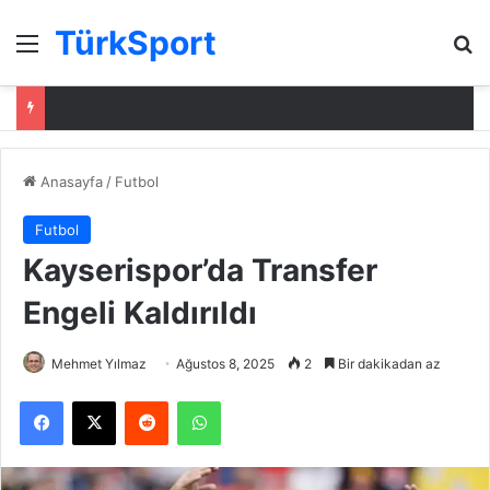
TürkSport
Menü
Ar
Anasayfa
/
Futbol
Futbol
Kayserispor’da Transfer
Engeli Kaldırıldı
Mehmet Yılmaz
Ağustos 8, 2025
2
Bir dakikadan az
Facebook
X
Reddit
WhatsApp