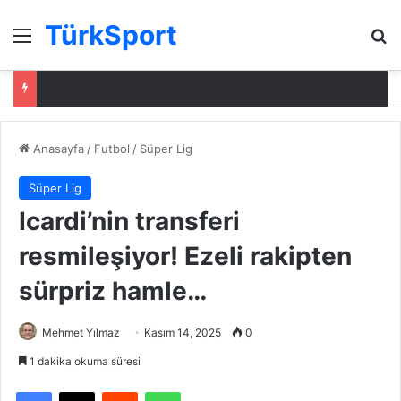
TürkSport
Menü
Ar
Anasayfa
/
Futbol
/
Süper Lig
Süper Lig
Icardi’nin transferi
resmileşiyor! Ezeli rakipten
sürpriz hamle…
Mehmet Yılmaz
Kasım 14, 2025
0
1 dakika okuma süresi
Facebook
X
Reddit
WhatsApp