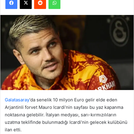
Galatasaray
‘da senelik 10 milyon Euro gelir elde eden
Arjantinli forvet Mauro Icardi’nin sayfası bu yaz kapanma
noktasına gelebilir. İtalyan medyası, sarı-kırmızılıların
uzatma teklifinde bulunmadığı Icardi’nin gelecek kulübünü
ilan etti.