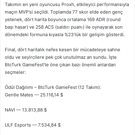
Takımın en yeni oyuncusu Proxh, etkileyici performansıyla
maçın MVP’si seçildi. Toplamda 77 skor elde eden genç
yetenek, dört harita boyunca ortalama 169 ADR (round
başı hasar) ve 258 ACS (saldırı puanı) ile oynayarak son
dönemdeki formuna kıyasla %23’lük bir gelişim gösterdi.
Final, dört haritalık nefes kesen bir mücadeleye sahne
oldu ve seyircilere pek çok unutulmaz an sundu. İşte
BtcTurk GameFest’te öne çıkan bazı önemli anlardan
seçmeler:
Ödül Dağılımı – BtcTurk GameFest (12 Takım):
Gentle Mates — 25.116,14 $
NAVI — 13.813,88 $
ULF Esports — 7.534,84 $