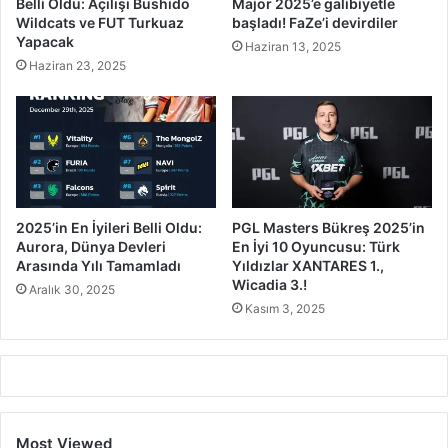
Belli Oldu: Açılışı Bushido
Major 2025’e galibiyetle
Wildcats ve FUT Turkuaz
başladı! FaZe’i devirdiler
Yapacak
Haziran 13, 2025
Haziran 23, 2025
2025’in En İyileri Belli Oldu:
PGL Masters Bükreş 2025’in
Aurora, Dünya Devleri
En İyi 10 Oyuncusu: Türk
Arasında Yılı Tamamladı
Yıldızlar XANTARES 1.,
Wicadia 3.!
Aralık 30, 2025
Kasım 3, 2025
Most Viewed