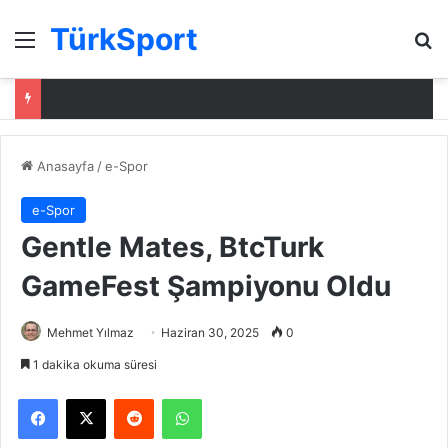
TürkSport
Menü
Ar
Anasayfa
/
e-Spor
e-Spor
Gentle Mates, BtcTurk
GameFest Şampiyonu Oldu
Mehmet Yılmaz
Haziran 30, 2025
0
1 dakika okuma süresi
Facebook
X
Reddit
WhatsApp