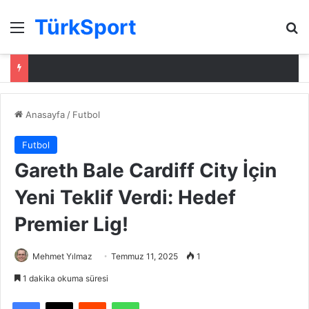
TürkSport
Menü
Ar
Anasayfa
/
Futbol
Futbol
Gareth Bale Cardiff City İçin
Yeni Teklif Verdi: Hedef
Premier Lig!
Mehmet Yılmaz
Temmuz 11, 2025
1
1 dakika okuma süresi
Facebook
X
Reddit
WhatsApp