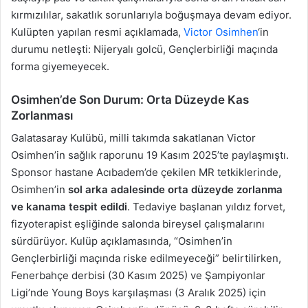
kırmızılılar, sakatlık sorunlarıyla boğuşmaya devam ediyor.
Kulüpten yapılan resmi açıklamada,
Victor Osimhen
‘in
durumu netleşti: Nijeryalı golcü, Gençlerbirliği maçında
forma giyemeyecek.
Osimhen’de Son Durum: Orta Düzeyde Kas
Zorlanması
Galatasaray Kulübü, milli takımda sakatlanan Victor
Osimhen’in sağlık raporunu 19 Kasım 2025’te paylaşmıştı.
Sponsor hastane Acıbadem’de çekilen MR tetkiklerinde,
Osimhen’in
sol arka adalesinde orta düzeyde zorlanma
ve kanama tespit edildi
. Tedaviye başlanan yıldız forvet,
fizyoterapist eşliğinde salonda bireysel çalışmalarını
sürdürüyor. Kulüp açıklamasında, “Osimhen’in
Gençlerbirliği maçında riske edilmeyeceği” belirtilirken,
Fenerbahçe derbisi (30 Kasım 2025) ve Şampiyonlar
Ligi’nde Young Boys karşılaşması (3 Aralık 2025) için