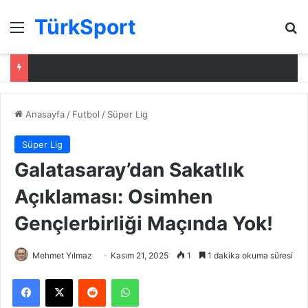
TürkSport
Menü
Ar
Anasayfa
/
Futbol
/
Süper Lig
Süper Lig
Galatasaray’dan Sakatlık
Açıklaması: Osimhen
Gençlerbirliği Maçında Yok!
Mehmet Yılmaz
Kasım 21, 2025
1
1 dakika okuma süresi
Facebook
X
Reddit
WhatsApp