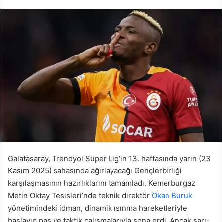
Galatasaray, Trendyol Süper Lig’in 13. haftasında yarın (23
Kasım 2025) sahasında ağırlayacağı Gençlerbirliği
karşılaşmasının hazırlıklarını tamamladı. Kemerburgaz
Metin Oktay Tesisleri’nde teknik direktör
Okan Buruk
yönetimindeki idman, dinamik ısınma hareketleriyle
başlayıp pas ve taktik çalışmalarıyla sona erdi. Ancak sarı-