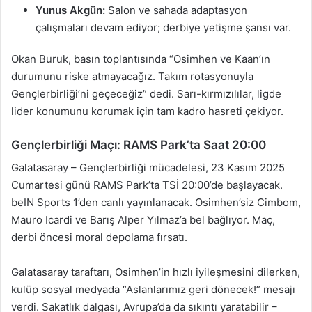
Yunus Akgün:
Salon ve sahada adaptasyon
çalışmaları devam ediyor; derbiye yetişme şansı var.
Okan Buruk, basın toplantısında “Osimhen ve Kaan’ın
durumunu riske atmayacağız. Takım rotasyonuyla
Gençlerbirliği’ni geçeceğiz” dedi. Sarı-kırmızılılar, ligde
lider konumunu korumak için tam kadro hasreti çekiyor.
Gençlerbirliği Maçı: RAMS Park’ta Saat 20:00
Galatasaray – Gençlerbirliği mücadelesi, 23 Kasım 2025
Cumartesi günü RAMS Park’ta TSİ 20:00’de başlayacak.
beIN Sports 1’den canlı yayınlanacak. Osimhen’siz Cimbom,
Mauro Icardi ve Barış Alper Yılmaz’a bel bağlıyor. Maç,
derbi öncesi moral depolama fırsatı.
Galatasaray taraftarı, Osimhen’in hızlı iyileşmesini dilerken,
kulüp sosyal medyada “Aslanlarımız geri dönecek!” mesajı
verdi. Sakatlık dalgası, Avrupa’da da sıkıntı yaratabilir –