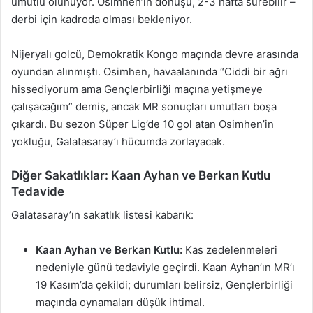
umutlu olunuyor. Osimhen’in dönüşü, 2-3 hafta sürebilir –
derbi için kadroda olması bekleniyor.
Nijeryalı golcü, Demokratik Kongo maçında devre arasında
oyundan alınmıştı. Osimhen, havaalanında “Ciddi bir ağrı
hissediyorum ama Gençlerbirliği maçına yetişmeye
çalışacağım” demiş, ancak MR sonuçları umutları boşa
çıkardı. Bu sezon Süper Lig’de 10 gol atan Osimhen’in
yokluğu, Galatasaray’ı hücumda zorlayacak.
Diğer Sakatlıklar: Kaan Ayhan ve Berkan Kutlu
Tedavide
Galatasaray’ın sakatlık listesi kabarık:
Kaan Ayhan ve Berkan Kutlu:
Kas zedelenmeleri
nedeniyle günü tedaviyle geçirdi. Kaan Ayhan’ın MR’ı
19 Kasım’da çekildi; durumları belirsiz, Gençlerbirliği
maçında oynamaları düşük ihtimal.