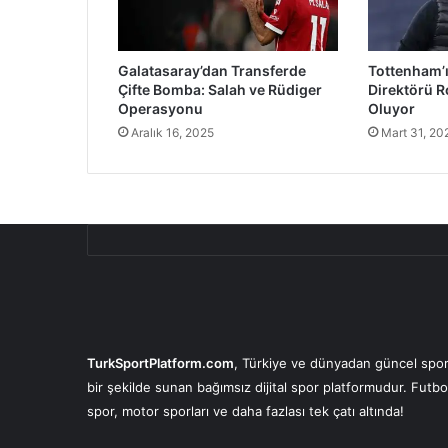
Galatasaray’dan Transferde
Tottenham’ı
Çifte Bomba: Salah ve Rüdiger
Direktörü R
Operasyonu
Oluyor
Aralık 16, 2025
Mart 31, 20
TurkSportPlatform.com
, Türkiye ve dünyadan güncel spor 
bir şekilde sunan bağımsız dijital spor platformudur. Futbo
spor, motor sporları ve daha fazlası tek çatı altında!