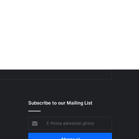
Subscribe to our Mailing List
E-
Posta
adresinizi