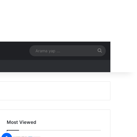
Arama
yap
...
Most Viewed