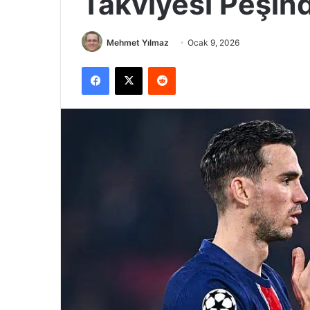
Takviyesi Peşin
Mehmet Yılmaz
Ocak 9, 2026
Facebook
X
Reddit