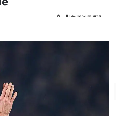
de
0
1 dakika okuma süresi