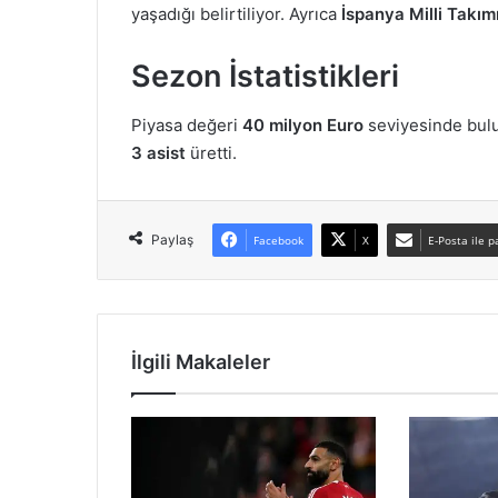
yaşadığı belirtiliyor. Ayrıca
İspanya Milli Takım
Sezon İstatistikleri
Piyasa değeri
40 milyon Euro
seviyesinde bul
3 asist
üretti.
Paylaş
Facebook
X
E-Posta ile p
İlgili Makaleler