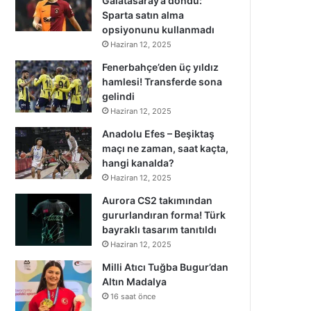
Galatasaray’a döndü:
Sparta satın alma
opsiyonunu kullanmadı
Haziran 12, 2025
Fenerbahçe’den üç yıldız
hamlesi! Transferde sona
gelindi
Haziran 12, 2025
Anadolu Efes – Beşiktaş
maçı ne zaman, saat kaçta,
hangi kanalda?
Haziran 12, 2025
Aurora CS2 takımından
gururlandıran forma! Türk
bayraklı tasarım tanıtıldı
Haziran 12, 2025
Milli Atıcı Tuğba Bugur’dan
Altın Madalya
16 saat önce