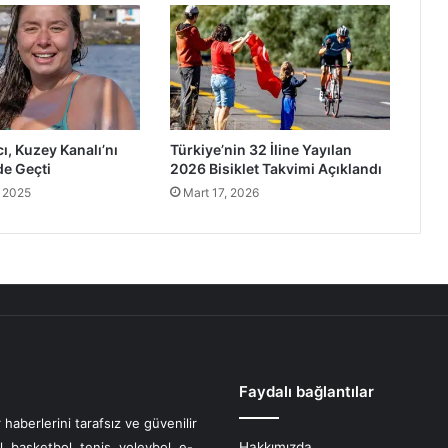
ı, Kuzey Kanalı’nı
Türkiye’nin 32 İline Yayılan
de Geçti
2026 Bisiklet Takvimi Açıklandı
 2025
Mart 17, 2026
Faydalı bağlantılar
haberlerini tarafsız ve güvenilir
l, basketbol, tenis, voleybol, e-
Hakkımızda