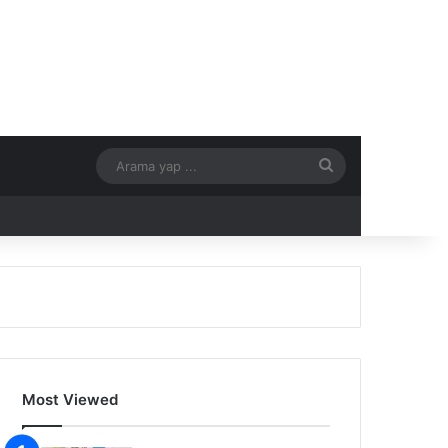
Arama
yap
...
Most Viewed