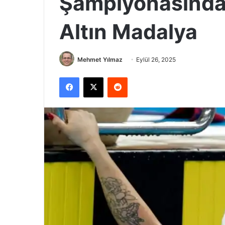
Şampiyonasında 
Altın Madalya
Mehmet Yılmaz
Eylül 26, 2025
Facebook
X
Reddit