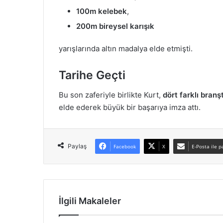
100m kelebek
,
200m bireysel karışık
yarışlarında altın madalya elde etmişti.
Tarihe Geçti
Bu son zaferiyle birlikte Kurt,
dört farklı bran
elde ederek büyük bir başarıya imza attı.
Paylaş
Facebook
X
E-Posta ile p
İlgili Makaleler