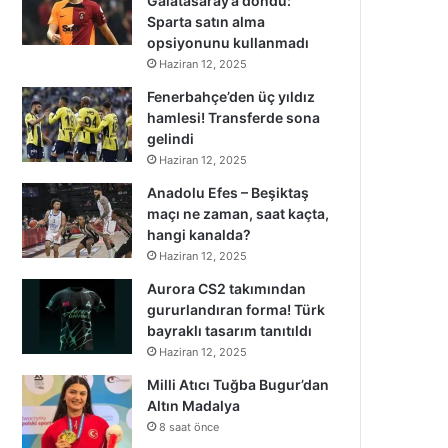
Galatasaray’a döndü:
Sparta satın alma
opsiyonunu kullanmadı
Haziran 12, 2025
Fenerbahçe’den üç yıldız
hamlesi! Transferde sona
gelindi
Haziran 12, 2025
Anadolu Efes – Beşiktaş
maçı ne zaman, saat kaçta,
hangi kanalda?
Haziran 12, 2025
Aurora CS2 takımından
gururlandıran forma! Türk
bayraklı tasarım tanıtıldı
Haziran 12, 2025
Milli Atıcı Tuğba Bugur’dan
Altın Madalya
8 saat önce