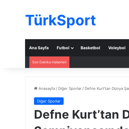
TürkSport
Ana Sayfa
Futbol
Basketbol
Voleybol
Son Dakika Haberleri
Anasayfa
/
Diğer Sporlar
/
Defne Kurt’tan Dünya Şam
Diğer Sporlar
Defne Kurt’tan 