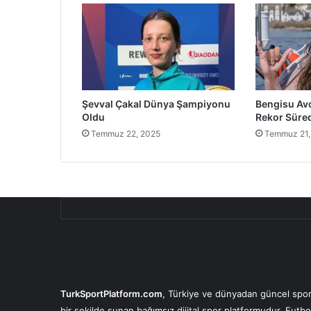
Şevval Çakal Dünya Şampiyonu
Bengisu Avc
Oldu
Rekor Süre
Temmuz 22, 2025
Temmuz 21,
TurkSportPlatform.com
, Türkiye ve dünyadan güncel spor 
bir şekilde sunan bağımsız dijital spor platformudur. Futbo