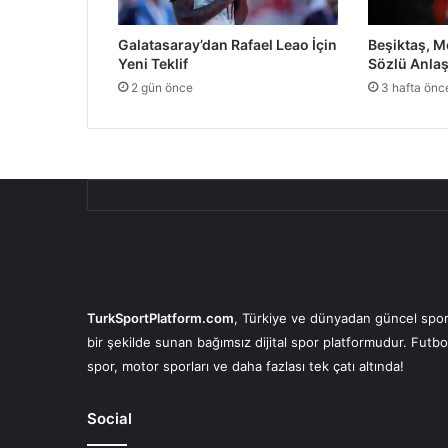
Galatasaray’dan Rafael Leao İçin
Beşiktaş, M
Yeni Teklif
Sözlü Anla
2 gün önce
3 hafta önc
TurkSportPlatform.com
, Türkiye ve dünyadan güncel spor 
bir şekilde sunan bağımsız dijital spor platformudur. Futbo
spor, motor sporları ve daha fazlası tek çatı altında!
Social