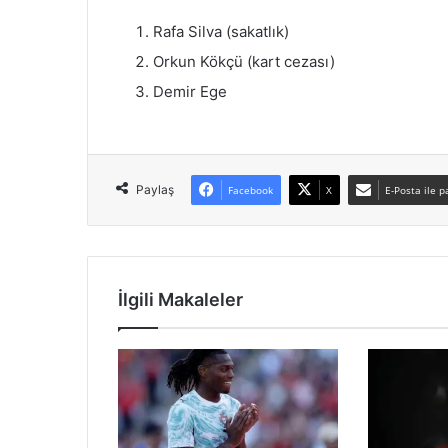
Rafa Silva (sakatlık)
Orkun Kökçü (kart cezası)
Demir Ege
Paylaş
Facebook
X
E-Posta ile p
İlgili Makaleler