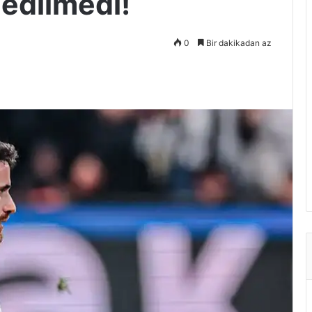
 edilmedi!
0
Bir dakikadan az