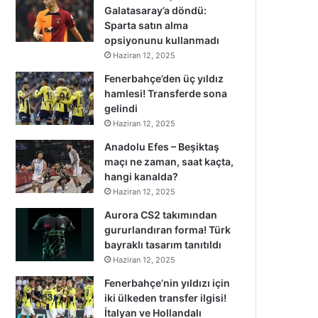
Galatasaray’a döndü:
Sparta satın alma
opsiyonunu kullanmadı
Haziran 12, 2025
Fenerbahçe’den üç yıldız
hamlesi! Transferde sona
gelindi
Haziran 12, 2025
Anadolu Efes – Beşiktaş
maçı ne zaman, saat kaçta,
hangi kanalda?
Haziran 12, 2025
Aurora CS2 takımından
gururlandıran forma! Türk
bayraklı tasarım tanıtıldı
Haziran 12, 2025
Fenerbahçe’nin yıldızı için
iki ülkeden transfer ilgisi!
İtalyan ve Hollandalı