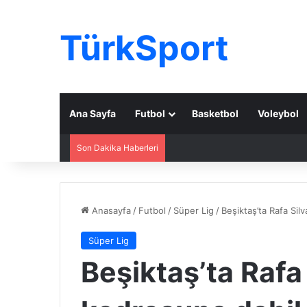
TürkSport
Ana Sayfa
Futbol
Basketbol
Voleybol
Son Dakika Haberleri
Anasayfa
/
Futbol
/
Süper Lig
/
Beşiktaş’ta Rafa Sil
Süper Lig
Beşiktaş’ta Rafa