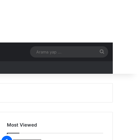
Arama
yap
...
Most Viewed