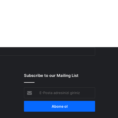
Subscribe to our Mailing List
E-
Posta
adresinizi
giriniz