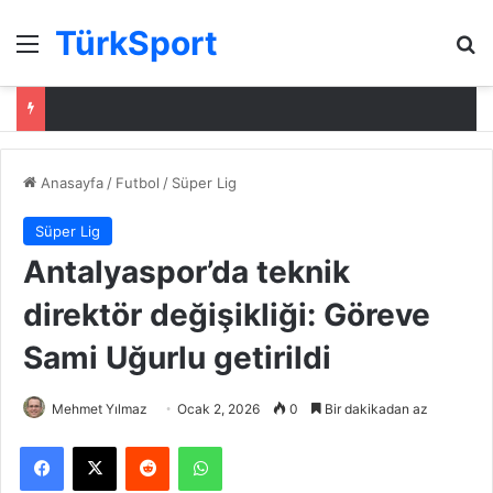
TürkSport
Menü
Ar
Anasayfa
/
Futbol
/
Süper Lig
Süper Lig
Antalyaspor’da teknik
direktör değişikliği: Göreve
Sami Uğurlu getirildi
Mehmet Yılmaz
Ocak 2, 2026
0
Bir dakikadan az
Facebook
X
Reddit
WhatsApp