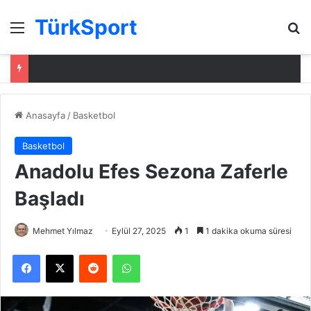
TürkSport
Menü
Ar
Anasayfa
/
Basketbol
Basketbol
Anadolu Efes Sezona Zaferle
Başladı
Mehmet Yılmaz
Eylül 27, 2025
1
1 dakika okuma süresi
Facebook
X
Reddit
WhatsApp