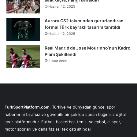
Haziran 12, 2025
Aurora CS2 takımından gururlandıran
forma! Türk bayraklı tasarım tanıtıldı
Haziran 12, 2025
Real Madrid’de Jose Mourinho’nun Kadro
Planı Şekillendi
3 saat önce
TurkSportPlatform.com
, Türkiye ve dünyadan güncel spor
haberlerini tarafsız ve güvenilir bir şekilde sunan bağımsız dijital
spor platformudur. Futbol, basketbol, tenis, voleybol, e-spor,
motor sporları ve daha fazlası tek çatı altında!