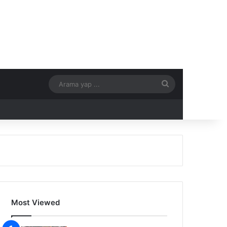
Arama
yap
...
Most Viewed