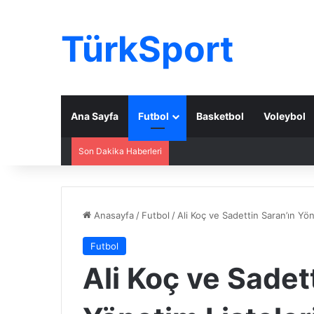
TürkSport
Ana Sayfa
Futbol
Basketbol
Voleybol
Son Dakika Haberleri
Anasayfa
/
Futbol
/
Ali Koç ve Sadettin Saran’ın Yön
Futbol
Ali Koç ve Sadet