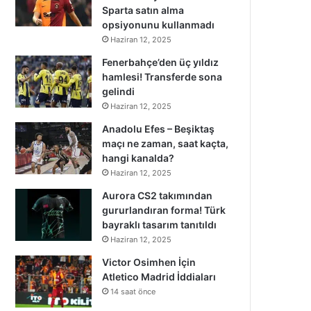
Sparta satın alma
opsiyonunu kullanmadı
Haziran 12, 2025
Fenerbahçe’den üç yıldız
hamlesi! Transferde sona
gelindi
Haziran 12, 2025
Anadolu Efes – Beşiktaş
maçı ne zaman, saat kaçta,
hangi kanalda?
Haziran 12, 2025
Aurora CS2 takımından
gururlandıran forma! Türk
bayraklı tasarım tanıtıldı
Haziran 12, 2025
Victor Osimhen İçin
Atletico Madrid İddiaları
14 saat önce