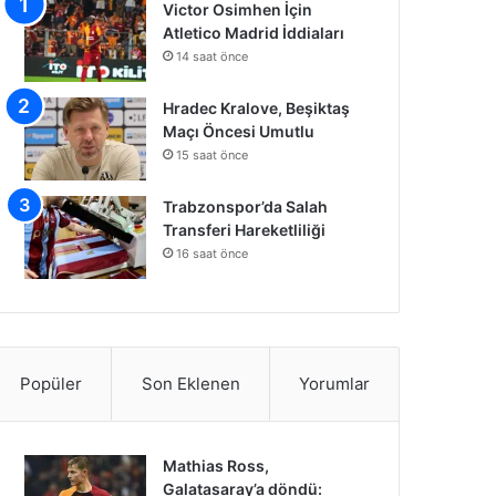
Victor Osimhen İçin
Atletico Madrid İddiaları
14 saat önce
Hradec Kralove, Beşiktaş
Maçı Öncesi Umutlu
15 saat önce
Trabzonspor’da Salah
Transferi Hareketliliği
16 saat önce
Popüler
Son Eklenen
Yorumlar
Mathias Ross,
Galatasaray’a döndü: