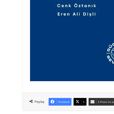
Paylaş
Facebook
X
E-Posta ile p